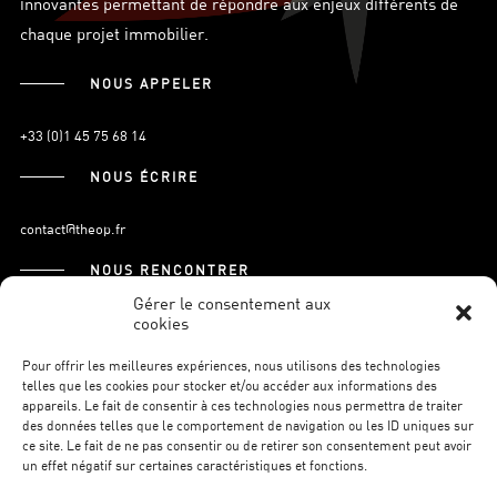
innovantes permettant de répondre aux enjeux différents de
chaque projet immobilier.
NOUS APPELER
+33 (0)1 45 75 68 14
NOUS ÉCRIRE
contact@theop.fr
NOUS RENCONTRER
Gérer le consentement aux
cookies
21, Boulevard Pasteur
75015 Paris.
Pour offrir les meilleures expériences, nous utilisons des technologies
telles que les cookies pour stocker et/ou accéder aux informations des
appareils. Le fait de consentir à ces technologies nous permettra de traiter
des données telles que le comportement de navigation ou les ID uniques sur
S’INSCRIRE À LA NEWSLETTER
ce site. Le fait de ne pas consentir ou de retirer son consentement peut avoir
un effet négatif sur certaines caractéristiques et fonctions.