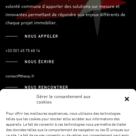
volonté commune d’apporter des solutions sur mesure et
innovantes permettant de répondre aux enjeux différents de
chaque projet immobilier.
NOUS APPELER
+33 (0)1 45 75 68 14
NOUS ÉCRIRE
contact@theop.fr
NOUS RENCONTRER
Gérer le consentement aux
cookies
21, Boulevard Pasteur
75015 Paris.
Pour offrir les meilleures expériences, nous utilisons des technologies
telles que les cookies pour stocker et/ou accéder aux informations des
appareils. Le fait de consentir à ces technologies nous permettra de traiter
des données telles que le comportement de navigation ou les ID uniques sur
S’INSCRIRE À LA NEWSLETTER
ce site. Le fait de ne pas consentir ou de retirer son consentement peut avoir