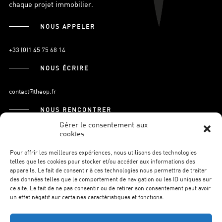
chaque projet immobilier.
NOUS APPELER
+33 (0)1 45 75 68 14
NOUS ÉCRIRE
contact@theop.fr
NOUS RENCONTRER
Gérer le consentement aux
cookies
21, Boulevard Pasteur
75015 Paris.
Pour offrir les meilleures expériences, nous utilisons des technologies
telles que les cookies pour stocker et/ou accéder aux informations des
appareils. Le fait de consentir à ces technologies nous permettra de traiter
des données telles que le comportement de navigation ou les ID uniques sur
S’INSCRIRE À LA NEWSLETTER
ce site. Le fait de ne pas consentir ou de retirer son consentement peut avoir
un effet négatif sur certaines caractéristiques et fonctions.