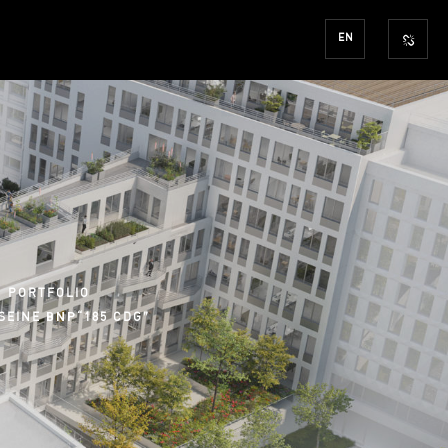
EN
PORTFOLIO
-SEINE
“185 CDG”
BNP