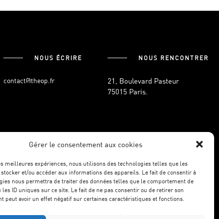
NOUS ÉCRIRE
NOUS RENCONTRER
contact@theop.fr
21, Boulevard Pasteur
75015 Paris.
NEWSLETTER
Gérer le consentement aux cookies
les meilleures expériences, nous utilisons des technologies telles que les
 stocker et/ou accéder aux informations des appareils. Le fait de consentir à
gies nous permettra de traiter des données telles que le comportement de
 les ID uniques sur ce site. Le fait de ne pas consentir ou de retirer son
 peut avoir un effet négatif sur certaines caractéristiques et fonctions.
ÉGALES.
POLITIQUE DE CONFIDENTIALITÉ.
WILSON