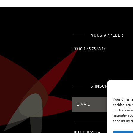
NOUS APPELER
+33 (0)1 45 75 68 14
S’INSCRIRE À LA 
Pour offrir 
cookies pour
ces technolo
navigation ou
consentement
©THEOP2026.
MENTIONS L