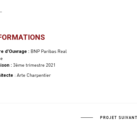
…
FORMATIONS
BNP Paribas Real
re d’Ouvrage :
te
3ème trimestre 2021
aison :
: Arte Charpentier
itecte
PROJET SUIVAN