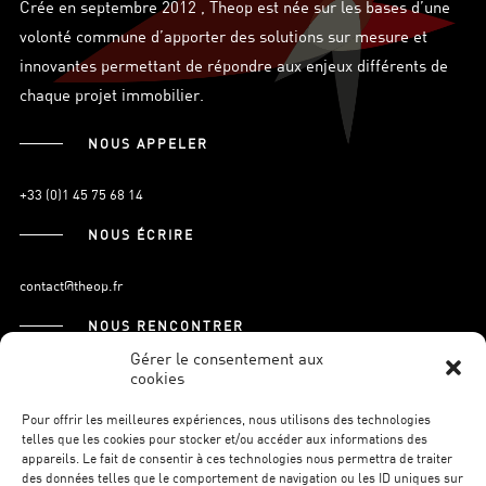
Crée en septembre 2012 , Theop est née sur les bases d’une
volonté commune d’apporter des solutions sur mesure et
innovantes permettant de répondre aux enjeux différents de
chaque projet immobilier.
NOUS APPELER
+33 (0)1 45 75 68 14
NOUS ÉCRIRE
contact@theop.fr
NOUS RENCONTRER
Gérer le consentement aux
cookies
21, Boulevard Pasteur
75015 Paris.
Pour offrir les meilleures expériences, nous utilisons des technologies
telles que les cookies pour stocker et/ou accéder aux informations des
appareils. Le fait de consentir à ces technologies nous permettra de traiter
des données telles que le comportement de navigation ou les ID uniques sur