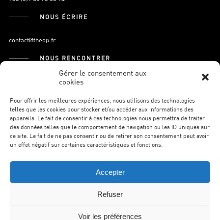
NOUS ÉCRIRE
contact@theop.fr
NOUS RENCONTRER
Gérer le consentement aux
cookies
21, Boulevard Pasteur
75015 Paris.
Pour offrir les meilleures expériences, nous utilisons des technologies
telles que les cookies pour stocker et/ou accéder aux informations des
appareils. Le fait de consentir à ces technologies nous permettra de traiter
des données telles que le comportement de navigation ou les ID uniques sur
S’INSCRIRE À LA NEWSLETTER
ce site. Le fait de ne pas consentir ou de retirer son consentement peut avoir
un effet négatif sur certaines caractéristiques et fonctions.
Accepter
Refuser
©THEOP2026.
MENTIONS LÉGALES.
POLITIQUE DE
CONFIDENTIALITÉ.
WILSON WEB.
Voir les préférences
RETOUR EN HAUT