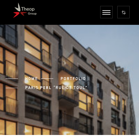
HOME
PORTFOLIO
PARIS
“RUE DE TOUL”
PERL