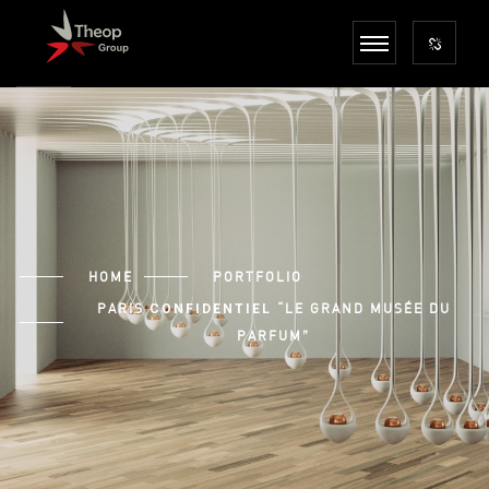
HOME
PORTFOLIO
PARIS
“LE GRAND MUSÉE DU
CONFIDENTIEL
PARFUM”