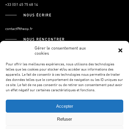
+33 (0)1 45 75 68 14
NOUS ÉCRIRE
contact@theop.fr
NOUS RENCONTRER
Gérer le consentement aux
cookies
21, Boulevard Pasteur
75015 Paris.
Pour offrir les meilleures expériences, nous utilisons des technologies
telles que les cookies pour stocker et/ou accéder aux informations des
appareils. Le fait de consentir à ces technologies nous permettra de traiter
des données telles que le comportement de navigation ou les ID uniques sur
S’INSCRIRE À LA NEWSLETTER
ce site. Le fait de ne pas consentir ou de retirer son consentement peut avoir
un effet négatif sur certaines caractéristiques et fonctions.
Accepter
Refuser
©THEOP2026.
MENTIONS LÉGALES.
POLITIQUE DE
CONFIDENTIALITÉ.
WILSON WEB.