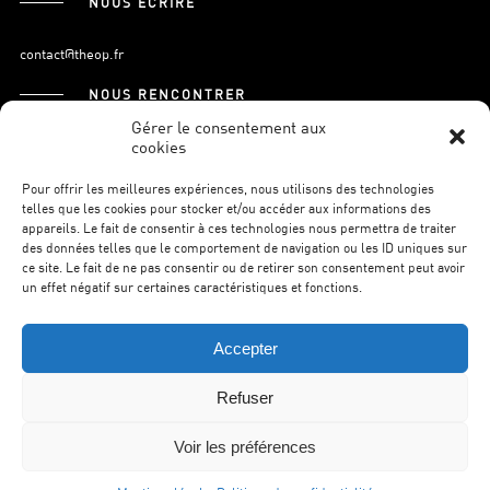
NOUS ÉCRIRE
contact@theop.fr
NOUS RENCONTRER
Gérer le consentement aux
cookies
21, Boulevard Pasteur
75015 Paris.
Pour offrir les meilleures expériences, nous utilisons des technologies
telles que les cookies pour stocker et/ou accéder aux informations des
appareils. Le fait de consentir à ces technologies nous permettra de traiter
des données telles que le comportement de navigation ou les ID uniques sur
S’INSCRIRE À LA NEWSLETTER
ce site. Le fait de ne pas consentir ou de retirer son consentement peut avoir
un effet négatif sur certaines caractéristiques et fonctions.
Accepter
Refuser
©THEOP2026.
MENTIONS LÉGALES.
POLITIQUE DE
CONFIDENTIALITÉ.
WILSON WEB.
Voir les préférences
RETOUR EN HAUT