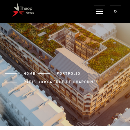
HOME
PORTFOLIO
PARIS
“RUE DE CHARONNE”
COVEA