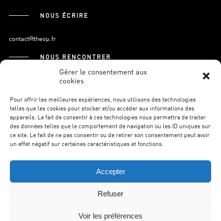
NOUS ÉCRIRE
contact@theop.fr
NOUS RENCONTRER
Gérer le consentement aux
cookies
21, Boulevard Pasteur
75015 Paris.
Pour offrir les meilleures expériences, nous utilisons des technologies
telles que les cookies pour stocker et/ou accéder aux informations des
appareils. Le fait de consentir à ces technologies nous permettra de traiter
des données telles que le comportement de navigation ou les ID uniques sur
S’INSCRIRE À LA NEWSLETTER
ce site. Le fait de ne pas consentir ou de retirer son consentement peut avoir
un effet négatif sur certaines caractéristiques et fonctions.
Accepter
Refuser
©THEOP2026.
MENTIONS LÉGALES.
POLITIQUE DE
CONFIDENTIALITÉ.
WILSON WEB.
Voir les préférences
RETOUR EN HAUT